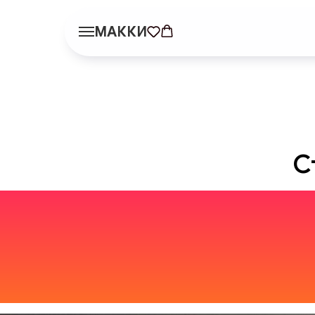
МАККИ
С