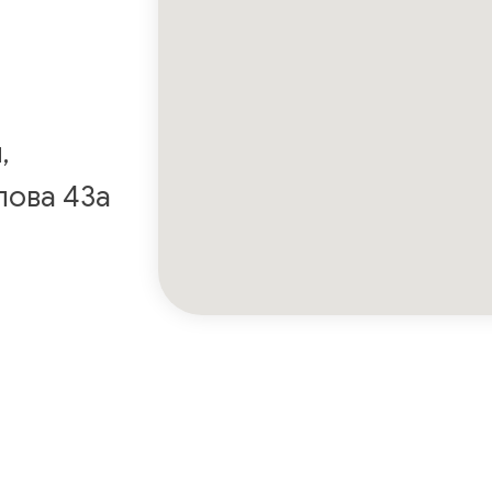
,
лова 43а