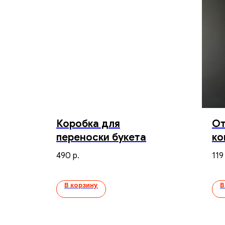
Коробка для
От
переноски букета
ко
490
119
р.
В корзину
В