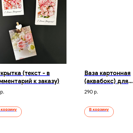
крытка (текст - в
Ваза картонная
мментарий к заказу)
(аквабокс) для
транспортиров
290
р.
р.
букета
 корзину
В корзину