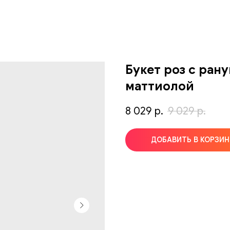
Букет роз с ран
маттиолой
8 029
р.
9 029
р.
ДОБАВИТЬ В КОРЗИН