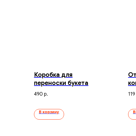
Коробка для
От
переноски букета
ко
490
119
р.
В корзину
В