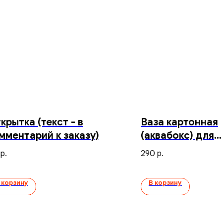
крытка (текст - в
Ваза картонная
мментарий к заказу)
(аквабокс) для
транспортиров
290
р.
р.
букета
 корзину
В корзину