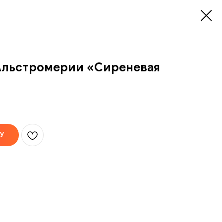
Альстромерии «Сиреневая
У