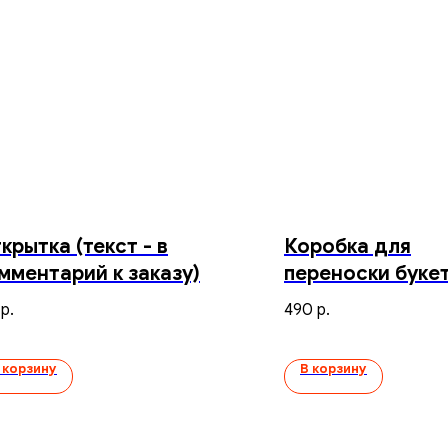
крытка (текст - в
Коробка для
мментарий к заказу)
переноски буке
490
р.
р.
 корзину
В корзину