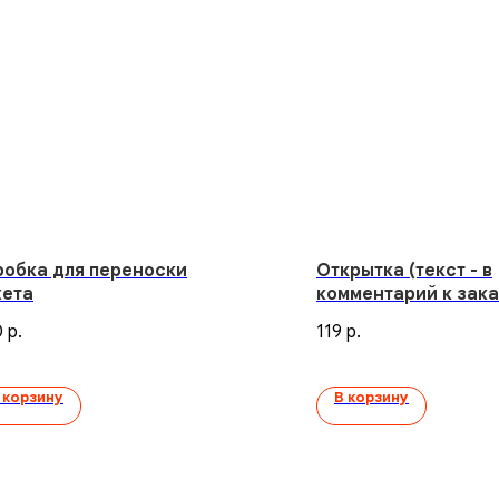
робка для переноски
Открытка (текст - в
кета
комментарий к зака
0
119
р.
р.
 корзину
В корзину