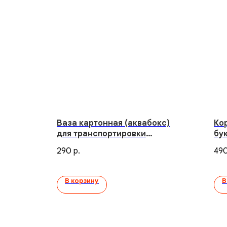
Ваза картонная (аквабокс)
Ко
для транспортировки
бу
букета
290
49
р.
В корзину
В